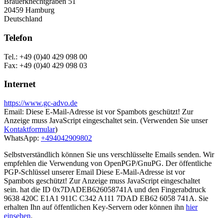
Brauerknechtgraben 51
20459 Hamburg
Deutschland
Telefon
Tel.: +49 (0)40 429 098 00
Fax: +49 (0)40 429 098 03
Internet
https://www.gc-advo.de
Email:
Diese E-Mail-Adresse ist vor Spambots geschützt! Zur
Anzeige muss JavaScript eingeschaltet sein.
(Verwenden Sie unser
Kontaktformular
)
WhatsApp:
+494042909802
Selbstverständlich können Sie uns verschlüsselte Emails senden. Wir
empfehlen die Verwendung von OpenPGP/GnuPG. Der öffentliche
PGP-Schlüssel unserer Email
Diese E-Mail-Adresse ist vor
Spambots geschützt! Zur Anzeige muss JavaScript eingeschaltet
sein.
hat die ID 0x7DADEB626058741A und den Fingerabdruck
9638 420C E1A1 911C C342 A111 7DAD EB62 6058 741A. Sie
erhalten Ihn auf öffentlichen Key-Servern oder können ihn
hier
einsehen
.