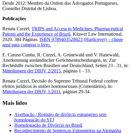
Desde 2012: Membro da Ordem dos Advogados Portugueses,
Conselho Distrital de Lisboa.
Publicações
Renata Curzel,
TRIPS and Access to Medicines: Pharmaceutical
Patents and the Experience of Brazil
,
Kluwer Law International,
2020
. 384 Páginas.
ISBN 9789403528823 (Hardcover) - clique
aqui para comprar o livro.
E. Caruso Cunha, R. Curzel, A. Grünewald und V. Hanewald,
Anerkennung ausländischer Gerichtsentscheidungen, in: Zur
Rechtshilfe zwischen Brasilien und Deutschland, Seiten 23 - 31, in:
Mitteilungen der DBJV 2/2015
, páginas 1 - 33.
Renata Curzel, Decisão do Supremo Tribunal Federal confere
efeitos jurídicos às uniões homossexuais (Comentários), in:
Mitteilungen der DBJV 1/2011
, páginas 29-34.
Mais lidos
Averbação / Registro de divórcio estrangeiro sem
homologação do STJ
Homologação de Divórcio no Brasil
Reconhecimento de Sentenças Estrangeiras na Alemanha